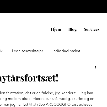
Hjem
Blog
Services
iv
Ledelsesværktøjer
Individuel vækst
ynamikker
Effektivitet & Prioritering
nytårsfortsæt!
 frustration, det er en følelse, jeg kender til! Jeg kan 
ing mellem pisse irriteret, sur, utålmodig, skuffet og en 
er når jeg har lyst til at råbe ARGGGGG! Oftest udløses 