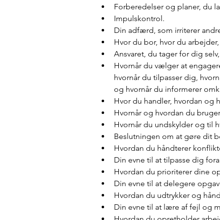
Forberedelser og planer, du la
Impulskontrol.
Din adfærd, som irriterer andr
Hvor du bor, hvor du arbejder, 
Ansvaret, du tager for dig sel
Hvornår du vælger at engagere 
hvornår du tilpasser dig, hvor
og hvornår du informerer omkri
Hvor du handler, hvordan og h
Hvornår og hvordan du bruger
Hvornår du undskylder og til 
Beslutningen om at gøre dit b
Hvordan du håndterer konflikt
Din evne til at tilpasse dig for
Hvordan du prioriterer dine o
Din evne til at delegere opgav
Hvordan du udtrykker og håndt
Din evne til at lære af fejl o
Hvordan du opretholder arbejd