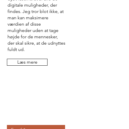
digitale muligheder, der
findes. Jeg tror blot ikke, at
man kan maksimere
værdien af disse
muligheder uden at tage
højde for de mennesker,
der skal sikre, at de udnyttes
fuldt ud.
Læs mere
Inspiration lige i
indbakken?