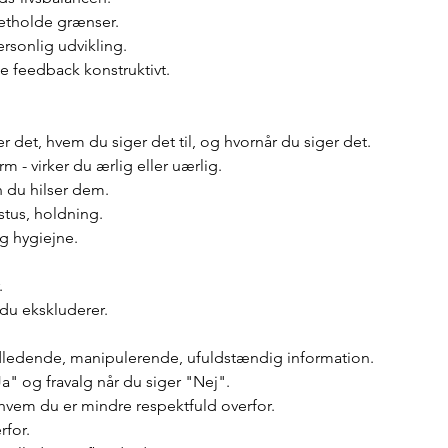
retholde grænser. 
rsonlig udvikling.
e feedback konstruktivt.
r det, hvem du siger det til, og hvornår du siger det.
m - virker du ærlig eller uærlig.
 du hilser dem.
stus, holdning.
g hygiejne.
.
du ekskluderer.
ildledende, manipulerende, ufuldstændig information.
"Ja" og fravalg når du siger "Nej".
 hvem du er mindre respektfuld overfor.
rfor.