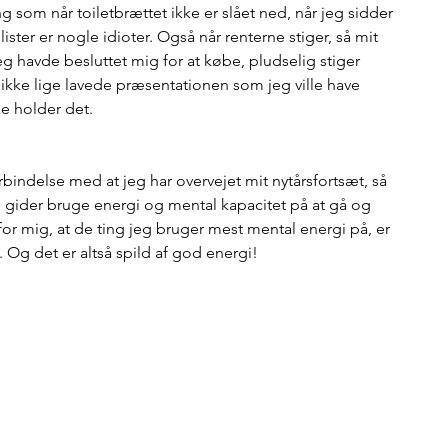
ing som når toiletbrættet ikke er slået ned, når jeg sidder 
ilister er nogle idioter. Også når renterne stiger, så mit 
 jeg havde besluttet mig for at købe, pludselig stiger 
, ikke lige lavede præsentationen som jeg ville have 
ke holder det. 
forbindelse med at jeg har overvejet mit nytårsfortsæt, så 
ke gider bruge energi og mental kapacitet på at gå og 
 for mig, at de ting jeg bruger mest mental energi på, er 
å. Og det er altså spild af god energi!