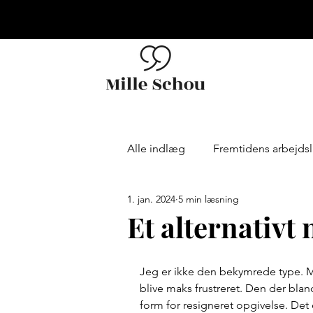
Alle indlæg
Fremtidens arbejdsl
1. jan. 2024
5 min læsning
Organisations kultur
Teamd
Et alternativt 
Kommunikation & sprog
Jeg er ikke den bekymrede type. Men
blive maks frustreret. Den der bland
form for resigneret opgivelse. Det 