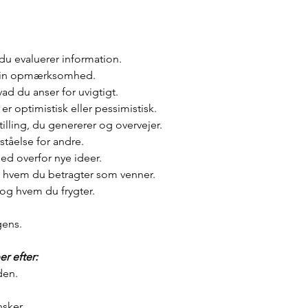
u evaluerer information.
r din opmærksomhed.
ad du anser for uvigtigt.
r optimistisk eller pessimistisk.
tilling, du genererer og overvejer.
tåelse for andre.
ed overfor nye ideer.
 hvem du betragter som venner.
og hvem du frygter.
gens.
r efter:
den.
sker.