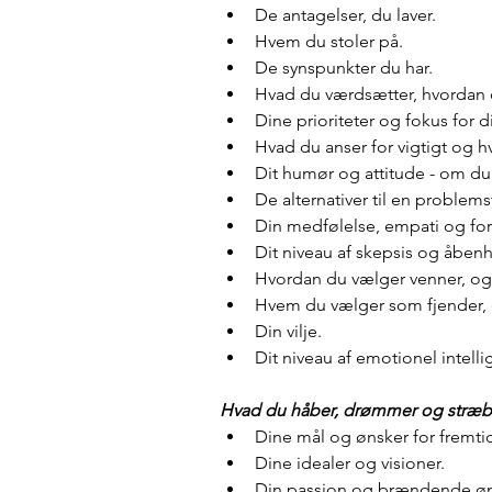
De antagelser, du laver.
Hvem du stoler på.
De synspunkter du har.
Hvad du værdsætter, hvordan d
Dine prioriteter og fokus fo
Hvad du anser for vigtigt og hv
Dit humør og attitude - om du e
De alternativer til en problems
Din medfølelse, empati og fors
Dit niveau af skepsis og åbenh
Hvordan du vælger venner, og
Hvem du vælger som fjender, 
Din vilje.
Dit niveau af emotionel intelli
Hvad du håber, drømmer og stræbe
Dine mål og ønsker for fremti
Dine idealer og visioner.
Din passion og brændende øn