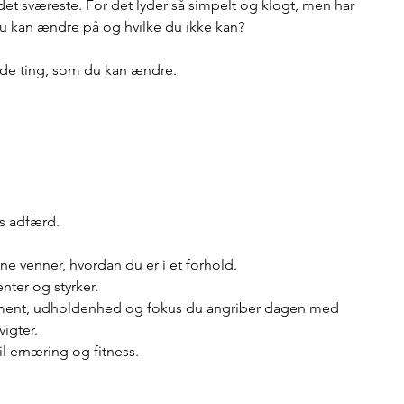
det sværeste. For det lyder så simpelt og klogt, men har 
 du kan ændre på og hvilke du ikke kan?
 de ting, som du kan ændre. 
s adfærd.
ne venner, hvordan du er i et forhold.
nter og styrker.
agement, udholdenhed og fokus du angriber dagen med
vigter.
il ernæring og fitness.