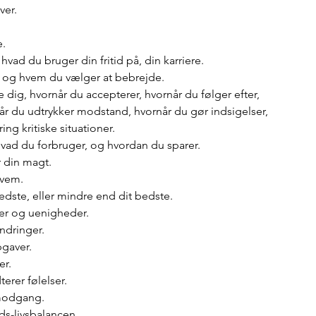
ver.
e.
hvad du bruger din fritid på, din karriere.
v, og hvem du vælger at bebrejde.
dig, hvornår du accepterer, hvornår du følger efter, 
når du udtrykker modstand, hvornår du gør indsigelser, 
ng kritiske situationer.
vad du forbruger, og hvordan du sparer.
 din magt.
hvem. 
edste, eller mindre end dit bedste.
er og uenigheder.
andringer.
pgaver.
er.
erer følelser.
g modgang.
s-livsbalancen. 