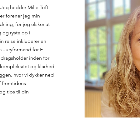
Jeg hedder Mille Toft
er forener jeg min
ning, for jeg elsker at
 og ryste op i
n rejse inkluderer en
 Juryformand for E-
edragsholder inden for
de kompleksitet og klarhed
gen, hvor vi dykker ned
f fremtidens
g tips til din