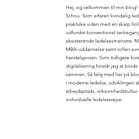
Hej, og velkommen til min blog! 
Schou. Som erfaren kvindelig led
praktiske viden med en skarp hold
udfordre konventionel tankegang
eksisterende ledelsesmønstre. Mi
MBA-uddannelse samt rollen som
handelsprisen. Som tidligere for
digitalisering forstår jeg at bin
sammen. Så følg med her på blog
i moderne ledelse, udviklingen a
arbejdsplads, virksomhedskultur o
individuelle ledelsesrejse.