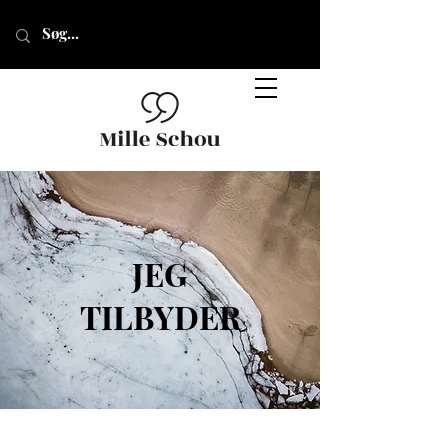
JEG
TILBYDER