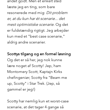
andet godt. Men et enkelt sted 
læste jeg en ting, som bare 
resonerede med mig:
 Dit problem 
er, at du kun har ét scenarie... det 
mest optimistiske scenarie.
 Og det 
er fuldstændig rigtigt. Jeg arbejder 
kun med et "best case scenarie," 
aldrig andre scenarier.
Scottys tilgang og en formel løsning
Og det er så her, jeg nok kunne 
lære noget af Scotty! Jep, ham 
Montomery Scott, Kaptajn Kirks 
chefingeniør, Scotty fra "Beam me 
up, Scotty" i Star Trek. (Jep, så 
gammel er jeg!) 
Scotty har nemlig kun et worst-case 
scenarie, at det tager 4 gange så 