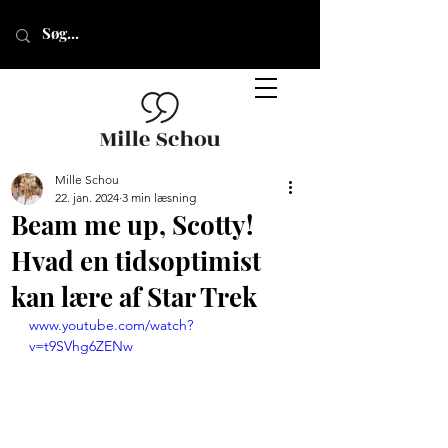
Mille Schou
22. jan. 2024
3 min læsning
Beam me up, Scotty!
Hvad en tidsoptimist
kan lære af Star Trek
www.youtube.com/watch?
v=t9SVhg6ZENw