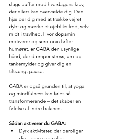
slags buffer mod hverdagens krav, 
der ellers kan overvælde dig. Den 
hjælper dig med at trække vejret 
dybt og mærke et øjebliks fred, selv 
midt i travlhed. Hvor dopamin 
motiverer og serotonin løfter 
humøret, er GABA den usynlige 
hånd, der dæmper stress, uro og 
tankemylder og giver dig en 
tiltrængt pause.
GABA er også grunden til, at yoga 
og mindfulness kan føles så 
transformerende – det skaber en 
følelse af indre balance.
Sådan aktiverer du GABA:
Dyrk aktiviteter, der beroliger 
dig – som yoga eller 