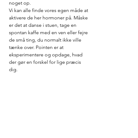
noget op.
Vi kan alle finde vores egen måde at 
aktivere de her hormoner på. Måske 
er det at danse i stuen, tage en 
spontan kaffe med en ven eller fejre 
de små ting, du normalt ikke ville 
tænke over. Pointen er at 
eksperimentere og opdage, hvad 
der gør en forskel for lige præcis 
dig.
For i sidste ende handler det ikke 
om at få styr på alt, men om at finde 
små lommer af glæde og ro i en lidt 
for travl hverdag.
Hvis du kunne lide dette 
blogindlæg så læs også: 
Hvordan 