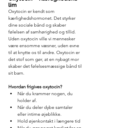
lim
Oxytocin er kendt som 
kærlighedshormonet. Det styrker 
dine sociale bånd og skaber 
følelsen af samhørighed og tillid. 
Uden oxytocin ville vi mennesker 
være ensomme væsner, uden evne 
til at knytte os til andre. Oxytocin er 
det stof som gør, at en nybagt mor 
skaber det følelsesmæssige bånd til 
sit barn. 
Hvordan frigives oxytocin?
Når du krammer nogen, du 
holder af.
Når du deler dybe samtaler 
eller intime øjeblikke.
Hold øjenkontakt i længere tid
Når du gør noget kærligt for en 