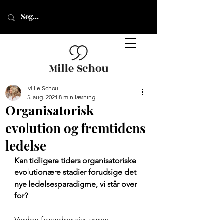
Mille Schou
5. aug. 2024
8 min læsning
Organisatorisk
evolution og fremtidens
ledelse
Kan tidligere tiders organisatoriske 
evolutionære stadier forudsige det 
nye ledelsesparadigme, vi står over 
for?
Verden forandrer sig, vores 