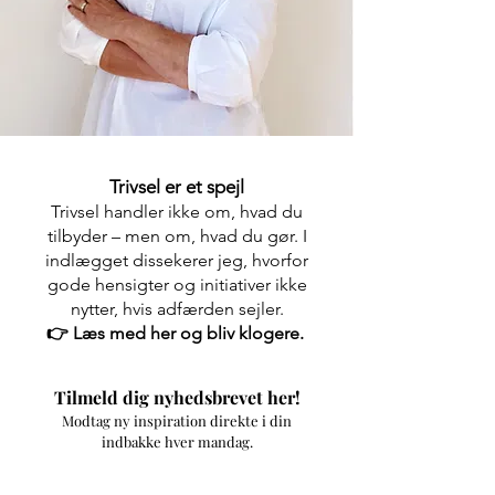
Trivsel er et spejl
Trivsel handler ikke om, hvad du
tilbyder – men om, hvad du gør. I
indlægget dissekerer jeg, hvorfor
gode hensigter og initiativer ikke
nytter, hvis adfærden sejler.
👉 Læs med her og bliv klogere.
Tilmeld
dig nyhedsbrevet her!
Modtag ny inspiration direkte i din
indbakke hver mandag.