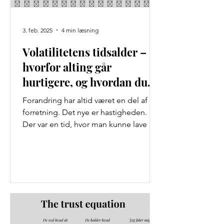
3. feb. 2025
4 min læsning
Volatilitetens tidsalder –
hvorfor alting går
hurtigere, og hvordan du
overlever
Forandring har altid været en del af
forretning. Det nye er hastigheden.
Der var en tid, hvor man kunne lave en
strategi for de næste 3-5...