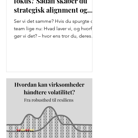
fokus? Sådan skaber du
strategisk alignment og
undgår misforståelser
Ser vi det samme? Hvis du spurgte dit
team lige nu: Hvad laver vi, og hvorfor
gør vi det? – hvor ens tror du, deres
svar ville være? Mit...