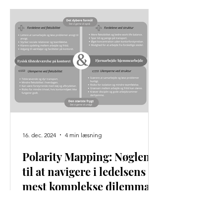
16. dec. 2024
4 min læsning
Polarity Mapping: Nøglen
til at navigere i ledelsens
mest komplekse dilemmaer
Det er sjældent, jeg falder over noget,
der føles som en sand åbenbaring.